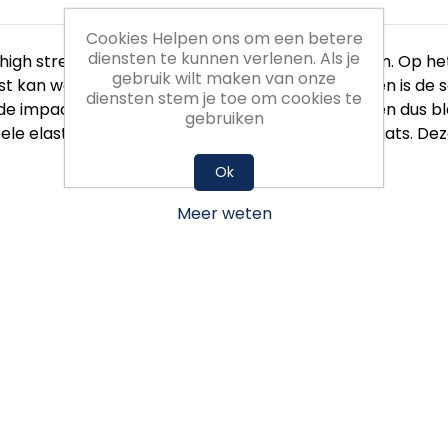
Cookies Helpen ons om een betere
diensten te kunnen verlenen. Als je
high stretched’ polyester, voor de beste pasvorm. Op he
gebruik wilt maken van onze
 kan worden. Voor optimaal ademend vermogen is de sok
diensten stem je toe om cookies te
 impact zone. En ter voorkoming van schuren en dus bla
gebruiken
bbele elastische boord blijft de kous goed op de plaats. 
Ok
Meer weten