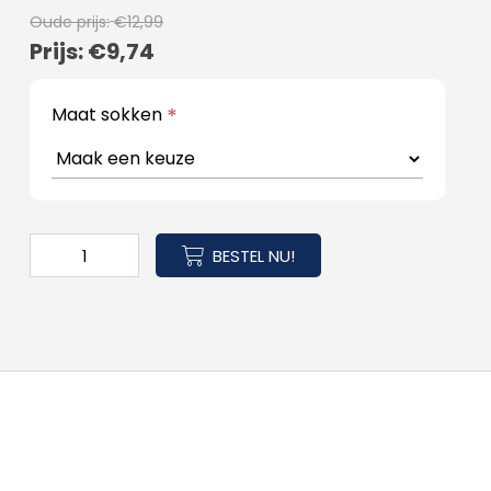
Oude prijs:
€12,99
Prijs:
€9,74
Maat sokken
*
BESTEL NU!