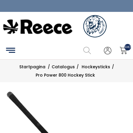
Home
Hockey
SHOP
Tennis
Startpagina
/
Catalogus
/
Hockeysticks
/
Pickleball
Pro Power 800 Hockey Stick
Catalogus
Maattabel
Zoek
Mijn