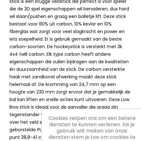
stick is een stugge veldstick die perfect is voor speler
die de 3D spel eigenschappen wil benaderen, dus hard
wil slaan/pushen en graag een balletje lift. Deze stick
bestaat voor 80% uit carbon, 10% kevlar en 10%
fiberglas wat zorgt voor veel slagkracht en power en
iets soepelheid. Er is gebruik gemaakt van de beste
carbon-soorten. De hockeystick is versterkt met 3k
4x4 twill carbon. Elk type carbon heeft andere
eigenschappen die zullen bijdragen aan de kwaliteiten
én duurzaamheid van de stick. De carbon versterkte
haak met zandkorrel afwerking maakt deze stick
helemaal af. De kromming van 24,7 mm op een
hoogte van 230 mm zorgt ervoor dat je gemakkelijk de
bal kan liften en snelle acties kunt uitvoeren. Deze Low
Bow stick is ideaal voor de aanvaller die graag zijn
tegenstander voorbij lift of de verdediger die graag
Cookies Helpen ons om een betere
over het veld scoopt. Verder heeft de stick een zacht
diensten te kunnen verlenen. Als je
geborstelde PU grip, 3D print voor meer grip, balans
gebruik wilt maken van onze
diensten stem je toe om cookies te
punt 38,8-41 cm en een gewicht van 520-540 gram.