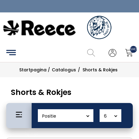
Home
Hockey
SHOP
Tennis
Startpagina
/
Catalogus
/
Shorts & Rokjes
Pickleball
Catalogus
Shorts & Rokjes
Maattabel
Zoek
Mijn