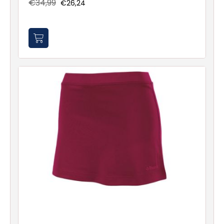
€34,99
€26,24