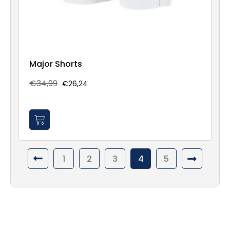
Major Shorts
€34,99
€26,24
1
2
3
4
5