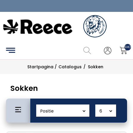
Home
Hockey
SHOP
Tennis
Startpagina
/
Catalogus
/
Sokken
Pickleball
Catalogus
Sokken
Maattabel
Zoek
Mijn