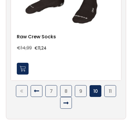
Raw Crew Socks
€14,99
€11,24
7
8
9
10
11