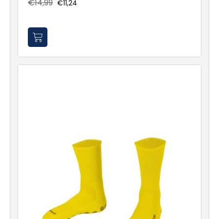
€14,99
€11,24