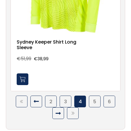
Sydney Keeper Shirt Long
Sleeve
€51,99
€38,99
2
3
4
5
6