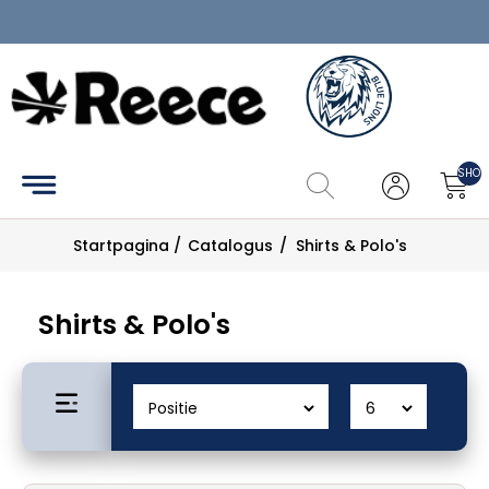
Home
Hockey
SHOP
Tennis
Startpagina
/
Catalogus
/
Shirts & Polo's
Pickleball
Catalogus
Shirts & Polo's
Maattabel
Zoek
Mijn