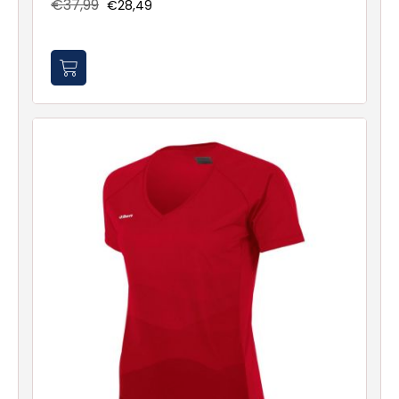
€37,99
€28,49