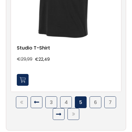
Studio T-Shirt
€29,99
€22,49
3
4
5
6
7