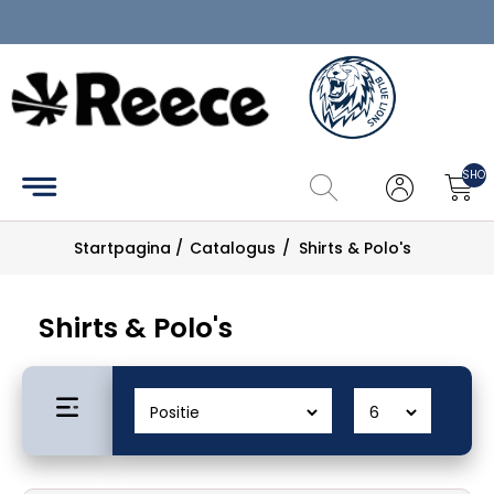
Home
Hockey
SHOP
Tennis
Startpagina
/
Catalogus
/
Shirts & Polo's
Pickleball
Catalogus
Shirts & Polo's
Maattabel
Zoek
Mijn